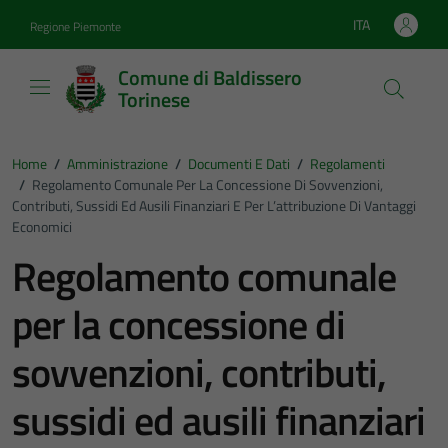
Vai ai contenuti
Vai al footer
ITA
Regione Piemonte
Lingua attiva:
Comune di Baldissero
Torinese
Home
/
Amministrazione
/
Documenti E Dati
/
Regolamenti
/
Regolamento Comunale Per La Concessione Di Sovvenzioni,
Contributi, Sussidi Ed Ausili Finanziari E Per L’attribuzione Di Vantaggi
Economici
Regolamento comunale
per la concessione di
sovvenzioni, contributi,
sussidi ed ausili finanziari