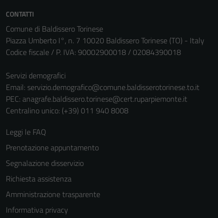
CONTATTI
Comune di Baldissero Torinese
Piazza Umberto I°, n. 7 10020 Baldissero Torinese (TO) - Italy
Codice fiscale / P. IVA: 90002900018 / 02084390018
Servizi demografici
Email:
servizio.demografico@comune.baldisserotorinese.to.it
PEC:
anagrafe.baldissero.torinese@cert.ruparpiemonte.it
Tecnici
Centralino unico: (+39) 011 940 8008
Questi cookie
sono necessari
Leggi le FAQ
per il
Prenotazione appuntamento
funzionamento
del sito e non
Segnalazione disservizio
possono
Richiesta assistenza
essere
Amministrazione trasparente
disabilitati.
Questi cookie
Informativa privacy