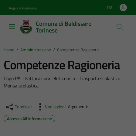
Vai ai contenuti
Vai al footer
ITA
Regione Piemonte
Lingua attiva:
Comune di Baldissero
Torinese
Home
/
Amministrazione
/
Competenze Ragioneria
Competenze Ragioneria
Pago PA - Fatturazione elettronica - Trasporto scolastico -
Mensa scolastica
Condividi
Vedi azioni
Argomenti:
Accesso All'informazione